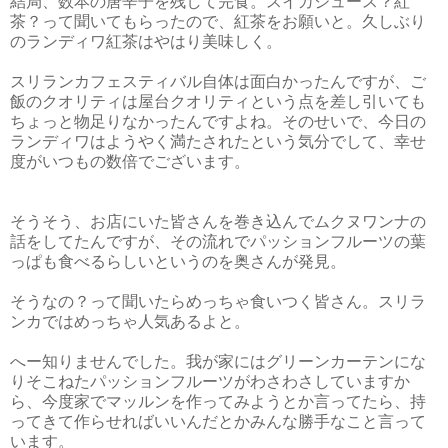
結局、数本の唐辛子を残して完食。スイカジュース？紅
茶？って聞いてもらったので、紅茶をお願いと。久しぶり
のランディワ紅茶はやはり美味しく。
スリランカフェスティバル自体は面白かったんですが、ご
飯のクオリティは屋台クオリティという点を差し引いても
ちょっと物足りなかったんですよね。そのせいで、今日の
ランディワはようやく満たされたという気分でして、幸せ
度がいつもの数倍でございます。
そうそう、お店にいた皆さんを巻き込んでムクヌワンナの
話をしてたんですが、その流れでパッションフルーツの葉
っぱも食べるらしいというのを奥さんが発見。
そうなの？って聞いたらめっちゃ食いつく皆さん。スリラ
ンカではめっちゃ人気あるよと。
へー知りませんでした。我が家にはグリーンカーテンにな
りそこねたパッションフルーツがわさわさしていますか
ら、今度家でマッルンを作ってみようとか言ってたら、持
ってきて作らせればいいんだとかみんな勝手なこと言って
います。