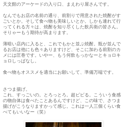
天文館のアーケードの入り口、まえわり屋さんです。
なんでもお店の名前の通り、前割りで用意された焼酎がす
ごいとか。そして食べ物も美味しいとか。しかも連れて行
ってくれる方々は、焼酎を知り尽くした飲兵衛の皆さん。
そりゃーもう期待が高まります。
薄暗い店内に入ると、これでもかと並ぶ焼酎。瓶が並んで
るお店は他にも色々ありますけど、そこに加わる前割のカ
メには圧巻です。いやー、もう何飲もっかなーとキョロキ
ョロしっぱなし。
食べ物もオススメを適当にお願いして、準備万端です。
さつま揚げ。
これ、すっごいの。とろっとろ。超ビビる。こういう食感
の物自体は食べたことあるんですけど、この味で、さつま
揚げがこうなりますかって感じ。これは一人三個くらい食
べてもいいなー（笑）