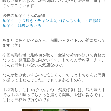
味しい鶏肉のお店、坂留鶏肉店さんが営む居酒屋、食楽々
さんでございます。
過去の食楽々さんの記事：
食楽々 - もつ焼き・チキン南蛮・ぼんじり刺し・唐揚げ
食楽々 - 鶏肉いろいろ
あまりに色々食べるから、前回からタイトルが雑になって
ます（笑）
今回も飛行機は最終便を取り、空港で荷物を預けて身軽に
なって、開店直後に向かいます。もちろん予約済。えぇ、
ほんと尋常じゃない人気店なので。
なんか飲み食いするのに忙しくて、ちっともちゃんと写真
を撮ってませんでした。でもまぁあるものを。
手羽刺し。これやばいんよね、鶏皮好きには。鶏の味の中
でも手羽の味ってちょっと濃くて濃厚。やばい旨さです。
これは三杯酢で頂くのです。