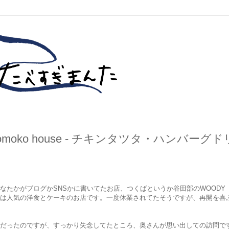
omoko house - チキンタツタ・ハンバーグド
なたかがブログかSNSかに書いてたお店、つくばというか谷田部のWOODY
ん。地元では人気の洋食とケーキのお店です。一度休業されてたそうですが、再開を喜
だったのですが、すっかり失念してたところ、奥さんが思い出しての訪問で