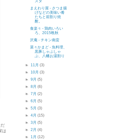
スタ
まえわり屋 - さつま揚
げなどの美味い肴
たちと前割り焼
酎。
食楽々 - 鶏肉いろい
ろ、2015晩秋
沢庵 - チキン南蛮
菜々かまど - 魚料理、
黒豚しゃぶしゃ
ぶ、八幡お湯割り
►
11月
(3)
►
10月
(3)
►
9月
(5)
►
8月
(6)
►
7月
(2)
►
6月
(5)
►
5月
(3)
►
4月
(15)
►
3月
(5)
後だ
►
2月
(4)
家は
►
1月
(12)