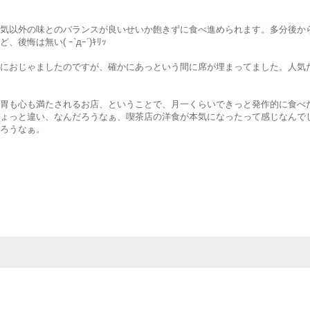
気以外の味とのバランスが良いせいか飽きずに食べ進められます。多分後か
悔は無い( ｰ`дｰ´)ｷﾘｯ
におじゃましたのですが、確かにあっという間に席が埋まってました。人気
胃も心も満たされるお店、ということで、月一くらいできっと発作的に食べ
ょっと違い、なんだろうなぁ、喫茶店の洋食が本気になったって感じなんで
ろうなぁ。