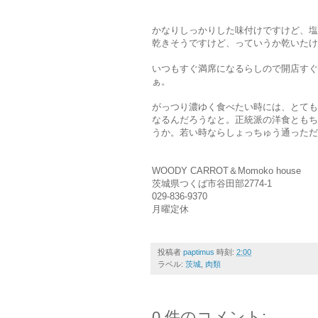
かなりしっかりした味付けですけど、塩
乾きそうですけど、っていうか乾いたけど、後
いつもすぐ満席になるらしので開店すぐ
ぁ。
がっつり濃ゆく食べたい時には、とても
なるんだろうなと。正統派の洋食ともち
うか。若い時ならしょっちゅう通っただ
WOODY CARROT＆Momoko house
茨城県つくば市谷田部2774-1
029-836-9370
月曜定休
投稿者
paptimus
時刻:
2:00
ラベル:
茨城
,
肉類
0 件のコメント: