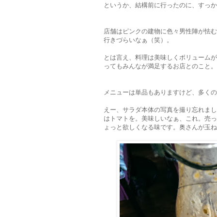
というか、結構前に行ったのに、すっか
店舗はピンクの建物に色々男性陣が怯む
行きづらいなぁ（笑）。
とは言え、料理は美味しくボリュームが
ってもみんなが満足するお店とのこと。
メニューは単品もありますけど、多くの
えー、サラダ本体の写真を撮り忘れまし
はトマトを。美味しいなぁ、これ。売っ
ょっと欲しくなる味です。奥さんが玉ね