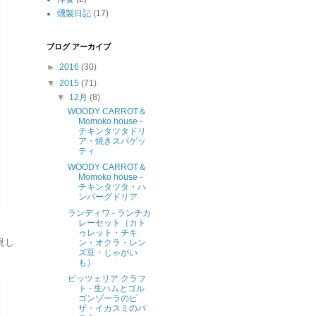
燻製日記
(17)
ブログ アーカイブ
►
2016
(30)
▼
2015
(71)
▼
12月
(8)
WOODY CARROT＆
Momoko house -
チキンタツタドリ
ア・焼きスパゲッ
ティ
WOODY CARROT＆
Momoko house -
チキンタツタ・ハ
ンバーグドリア
ランディワ - ランチカ
レーセット（カト
ゥレット・チキ
見し
ン・オクラ・レン
ズ豆・じゃがい
も）
ピッツェリア クラフ
ト - 生ハムとゴル
ゴンゾーラのピ
ザ・イカスミのパ