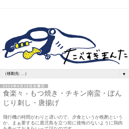
▼
2014年6月18日水曜日
食楽々 - もつ焼き・チキン南蛮・ぼん
じり刺し・唐揚げ
飛行機の時間がわりと遅いので、夕食というか晩酌という
か、まぁ要するに鹿児島を立つ前に後悔のないように鶏肉
を食べておきたいって話なのです。