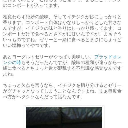
のコンポートが入ってます。
相変わらず絶妙の酸味、そしてイチジクが妙にしっかりと
香ります。コンポート自体はかなりしっかりとした甘さな
んですが、イチジクの味と香りはしっかり残ってます。コ
ンポートだけで食べるとさすがに甘いんですが、まぁそう
いうものですね。ゼリーと一緒に食べるとまさにちょうど
いい塩梅ってやつです。
あとヨーグルトゼリーがやっぱり美味しい。
ブラッドオレ
ンジの時
もそうだったんですが、酸味の種類が違うから一
緒に食べるとちょっと舌が混乱する不思議な感覚なんです
よね。
ちょっと欠点を言うなら、イチジクを切り分けるとゼリー
がグチャッとなってしまうことなんですよね。まぁ毎度食
べ方がヘタクソなんだって話なんです。