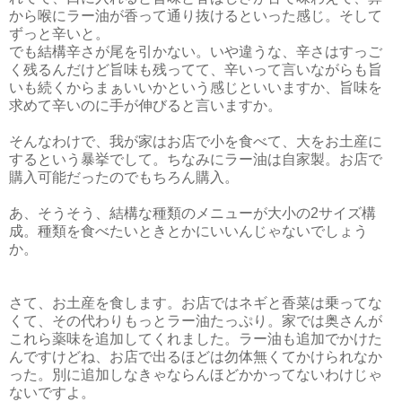
から喉にラー油が香って通り抜けるといった感じ。そして
ずっと辛いと。
でも結構辛さが尾を引かない。いや違うな、辛さはすっご
く残るんだけど旨味も残ってて、辛いって言いながらも旨
いも続くからまぁいいかという感じといいますか、旨味を
求めて辛いのに手が伸びると言いますか。
そんなわけで、我が家はお店で小を食べて、大をお土産に
するという暴挙でして。ちなみにラー油は自家製。お店で
購入可能だったのでもちろん購入。
あ、そうそう、結構な種類のメニューが大小の2サイズ構
成。種類を食べたいときとかにいいんじゃないでしょう
か。
さて、お土産を食します。お店ではネギと香菜は乗ってな
くて、その代わりもっとラー油たっぷり。家では奥さんが
これら薬味を追加してくれました。ラー油も追加でかけた
んですけどね、お店で出るほどは勿体無くてかけられなか
った。別に追加しなきゃならんほどかかってないわけじゃ
ないですよ。