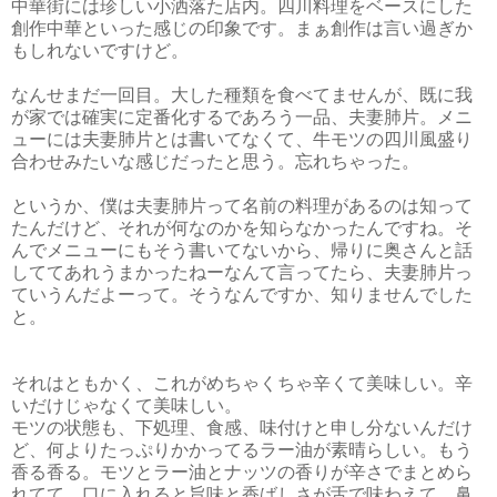
中華街には珍しい小洒落た店内。四川料理をベースにした
創作中華といった感じの印象です。まぁ創作は言い過ぎか
もしれないですけど。
なんせまだ一回目。大した種類を食べてませんが、既に我
が家では確実に定番化するであろう一品、夫妻肺片。メニ
ューには夫妻肺片とは書いてなくて、牛モツの四川風盛り
合わせみたいな感じだったと思う。忘れちゃった。
というか、僕は夫妻肺片って名前の料理があるのは知って
たんだけど、それが何なのかを知らなかったんですね。そ
んでメニューにもそう書いてないから、帰りに奥さんと話
しててあれうまかったねーなんて言ってたら、夫妻肺片っ
ていうんだよーって。そうなんですか、知りませんでした
と。
それはともかく、これがめちゃくちゃ辛くて美味しい。辛
いだけじゃなくて美味しい。
モツの状態も、下処理、食感、味付けと申し分ないんだけ
ど、何よりたっぷりかかってるラー油が素晴らしい。もう
香る香る。モツとラー油とナッツの香りが辛さでまとめら
れてて、口に入れると旨味と香ばしさが舌で味わえて、鼻