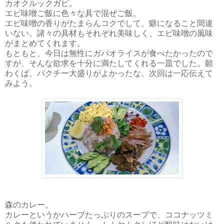
カオクルックガピ。
エビ味噌ご飯に色々な具で混ぜご飯。
エビ味噌の香りがたまらんコクでして、癖になること間違
いない。諸々の具材もそれぞれ美味しく、エビ味噌の風味
がまとめてくれます。
もともと、今日は無性にガパオライスが食べたかったので
すが、そんな欲求を十分に満たしてくれる一皿でした。願
わくば、パクチー大盛りがよかったな。次回は一応伝えて
みよう。
森のカレー。
カレーというかハーブたっぷりのスープで、ココナッツミ