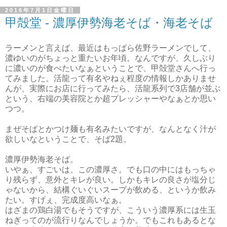
2016年7月1日金曜日
甲殻堂 - 濃厚伊勢海老そば・海老そば
ラーメンと言えば、最近はもっぱら佐野ラーメンでして、
濃ゆいのがちょっと重たいお年頃。なんですが、久しぶり
に濃いのが食べたいなぁということで、甲殻堂さんへ行っ
てみました。活龍って有名やねぇ程度の情報しかありませ
んが、実際にお店に行ってみたら、活龍系列で3店舗が並ぶ
という、右端の美容院とか超プレッシャーやなぁとか思い
つつ。
まぜそばとかつけ麺も有名みたいですが、なんとなく汁が
欲しいなということで、そば2題。
濃厚伊勢海老そば。
いやぁ、すごいは、この濃厚さ。でも口の中にはもっちゃ
り残らず、意外とキレが良い。しかもキレの良さが塩分じ
ゃないから、結構ぐいぐいスープが飲める、というか飲み
たい。すげぇ、完成度高いなぁ。
はざまの鶏白湯でもそうですが、こういう濃厚系には生玉
ねぎってのが流行りなんでしょうか。でもこれもあるとな