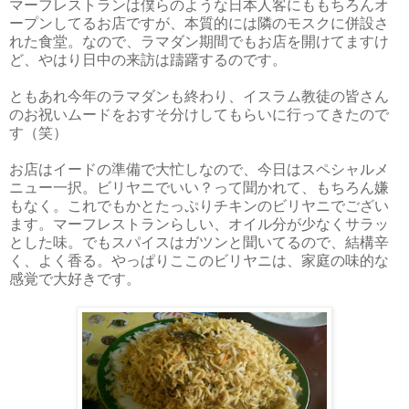
マーフレストランは僕らのような日本人客にももちろんオ
ープンしてるお店ですが、本質的には隣のモスクに併設さ
れた食堂。なので、ラマダン期間でもお店を開けてますけ
ど、やはり日中の来訪は躊躇するのです。
ともあれ今年のラマダンも終わり、イスラム教徒の皆さん
のお祝いムードをおすそ分けしてもらいに行ってきたので
す（笑）
お店はイードの準備で大忙しなので、今日はスペシャルメ
ニュー一択。ビリヤニでいい？って聞かれて、もちろん嫌
もなく。これでもかとたっぷりチキンのビリヤニでござい
ます。マーフレストランらしい、オイル分が少なくサラッ
とした味。でもスパイスはガツンと聞いてるので、結構辛
く、よく香る。やっぱりここのビリヤニは、家庭の味的な
感覚で大好きです。