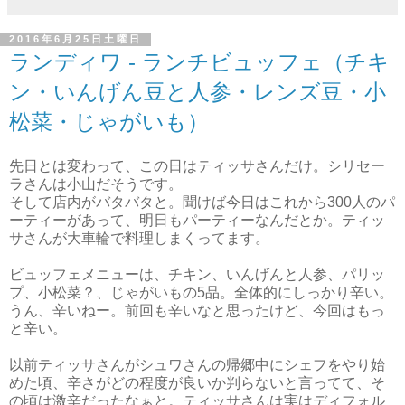
2016年6月25日土曜日
ランディワ - ランチビュッフェ（チキ
ン・いんげん豆と人参・レンズ豆・小
松菜・じゃがいも）
先日とは変わって、この日はティッサさんだけ。シリセー
ラさんは小山だそうです。
そして店内がバタバタと。聞けば今日はこれから300人のパ
ーティーがあって、明日もパーティーなんだとか。ティッ
サさんが大車輪で料理しまくってます。
ビュッフェメニューは、チキン、いんげんと人参、パリッ
プ、小松菜？、じゃがいもの5品。全体的にしっかり辛い。
うん、辛いねー。前回も辛いなと思ったけど、今回はもっ
と辛い。
以前ティッサさんがシュワさんの帰郷中にシェフをやり始
めた頃、辛さがどの程度が良いか判らないと言ってて、そ
の頃は激辛だったなぁと。ティッサさんは実はディフォル