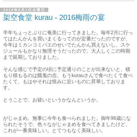
2016年6月1日水曜日
架空食堂 kurau - 2016梅雨の宴
半年ちょっとぶりに奄美に行ってきました。毎年2月に行っ
てはたんかんを買いまくるってのが定番だったのですが、
今年はミカンコミバエのせいでたんかん買えないし、スケ
ジュールもかなり無理そうだったので、大人しくこの時期
まで延期しておりました。
そんな感じで予定の頃に予定通りのことが出来ないと、積
もり積もるのは餓鬼の念。もうkurauさんで食べたくて食べ
たくて、もはやそれは恨みに近いものに昇華しておりま
す。
とうことで、お祓いというかなんというか。
がじゃまめ。無事に今年も食べられました。御年96歳にな
られたそうで、色々ながじゃまめを食べてきましたけど、
これが一番美味しい。とてつもなく美味しい。