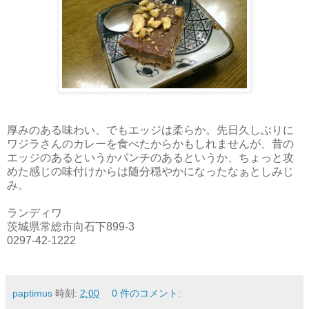
厚みのある味わい、でもエッジは柔らか。先日久しぶりに
ワジラさんのカレーを食べたからかもしれませんが、昔の
エッジのあるというかパンチのあるというか、ちょっと攻
めた感じの味付けからは随分穏やかになったなぁとしみじ
み。
ランディワ
茨城県常総市向石下899-3
0297-42-1222
paptimus
時刻:
2:00
0 件のコメント: