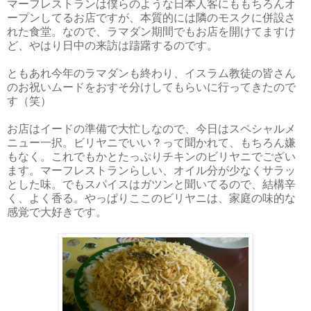
マーフレストランは僕らのような日本人客にももちろんオ
ープンしてるお店ですが、本質的には隣のモスクに併設さ
れた食堂。なので、ラマダン期間でもお店を開けてますけ
ど、やはり日中の来訪は躊躇するのです。
ともあれ今年のラマダンも終わり、イスラム教徒の皆さん
のお祝いムードをおすそ分けしてもらいに行ってきたので
す（笑）
お店はイードの準備で大忙しなので、今日はスペシャルメ
ニュー一択。ビリヤニでいい？って聞かれて、もちろん嫌
もなく。これでもかとたっぷりチキンのビリヤニでござい
ます。マーフレストランらしい、オイル分が少なくサラッ
とした味。でもスパイスはガツンと聞いてるので、結構辛
く、よく香る。やっぱりここのビリヤニは、家庭の味的な
感覚で大好きです。