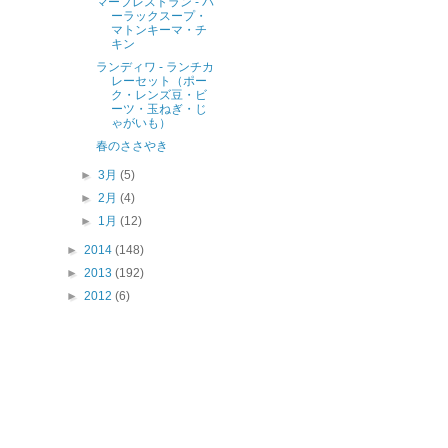
マーフレストラン - パ
ーラックスープ・
マトンキーマ・チ
キン
ランディワ - ランチカ
レーセット（ポー
ク・レンズ豆・ビ
ーツ・玉ねぎ・じ
ゃがいも）
春のささやき
►
3月
(5)
►
2月
(4)
►
1月
(12)
►
2014
(148)
►
2013
(192)
►
2012
(6)