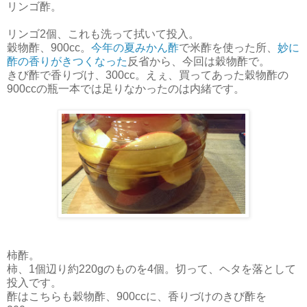
リンゴ酢。
リンゴ2個、これも洗って拭いて投入。
穀物酢、900cc。
今年の夏みかん酢
で米酢を使った所、
妙に
酢の香りがきつくなった
反省から、今回は穀物酢で。
きび酢で香りづけ、300cc。えぇ、買ってあった穀物酢の
900ccの瓶一本では足りなかったのは内緒です。
柿酢。
柿、1個辺り約220gのものを4個。切って、ヘタを落として
投入です。
酢はこちらも穀物酢、900ccに、香りづけのきび酢を