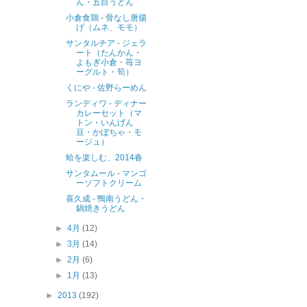
ん・五目うどん
小倉食鶏 - 骨なし唐揚
げ（ムネ、モモ）
サンタルチア - ジェラ
ート（たんかん・
よもぎ小倉・苺ヨ
ーグルト・筍）
くにや - 佐野らーめん
ランディワ - ディナー
カレーセット（マ
トン・いんげん
豆・かぼちゃ・モ
ージュ）
蛤を楽しむ、2014春
サンタムール - マンゴ
ーソフトクリーム
喜久成 - 鴨南うどん・
鍋焼きうどん
►
4月
(12)
►
3月
(14)
►
2月
(6)
►
1月
(13)
►
2013
(192)