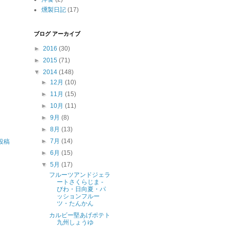
燻製日記
(17)
ブログ アーカイブ
►
2016
(30)
►
2015
(71)
▼
2014
(148)
►
12月
(10)
►
11月
(15)
►
10月
(11)
►
9月
(8)
►
8月
(13)
►
7月
(14)
投稿
►
6月
(15)
▼
5月
(17)
フルーツアンドジェラ
ートさくらじま -
びわ・日向夏・パ
ッションフルー
ツ・たんかん
カルビー堅あげポテト
九州しょうゆ