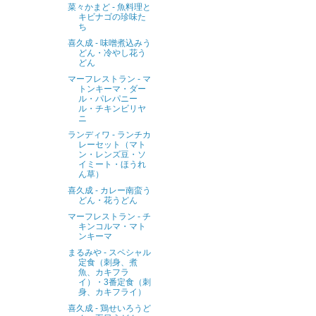
菜々かまど - 魚料理と
キビナゴの珍味た
ち
喜久成 - 味噌煮込みう
どん・冷やし花う
どん
マーフレストラン - マ
トンキーマ・ダー
ル・パレパニー
ル・チキンビリヤ
ニ
ランディワ - ランチカ
レーセット（マト
ン・レンズ豆・ソ
イミート・ほうれ
ん草）
喜久成 - カレー南蛮う
どん・花うどん
マーフレストラン - チ
キンコルマ・マト
ンキーマ
まるみや - スペシャル
定食（刺身、煮
魚、カキフラ
イ）・3番定食（刺
身、カキフライ）
喜久成 - 鶏せいろうど