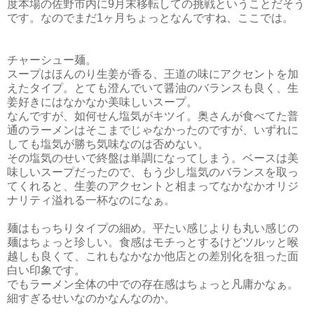
度本場の佐野市内に9月末移転しての挑戦ということだそう
です。なのでまだ1ヶ月ちょっとなんですね、ここでは。
チャーシュー麺。
スープはほんのり生姜が香る、王道の味にアクセントを加
えたタイプ。とても澄んでいて醤油のバランスも良く、生
姜好きにはなかなか美味しいスープ。
なんですが、如何せん塩気がキツイ。奥さんが食べてた普
通のラーメンはそこまでじゃなかったのですが、いずれに
しても塩気が勝ち気味なのは否めない。
その塩気のせいで終盤は単調になってしまう。ベースは美
味しいスープだったので、もう少し塩気のバランスを取っ
てくれると、生姜のアクセントと相まってなかなかオリジ
ナリティ溢れる一杯なのになぁ。
麺はもっちりタイプの細め。平たい感じよりも丸い感じの
麺はちょっと珍しい。食感はモチっとするけどツルッと喉
越しも良くて、これもなかなか他店との差別化を狙った面
白い印象です。
でもラーメン全体の中での存在感はちょっと凡庸かなぁ。
細すぎるせいなのかなんなのか。